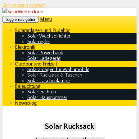
Skip to main content
Menü
Toggle navigation
Solaranlagen und Zubehör
Solar Wechselrichter
Solarregler
Elektronik
Solar Powerbank
Solar Ladegerät
Outdoor und Freizeit
Solaranlagen für Wohnmobile
Solar Rucksack & Taschen
Solar Taschenlampe
Beleuchtung
Solarleuchten
Solar Hausnummer
Newsblog
Solar Rucksack