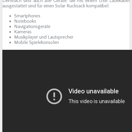
Demnach sind auch alle Geräte, die mit einem USB Ladekabel
ausgestattet sind für einen Solar Rucksack kompatibel.
Smartphones
Notebooks
Navigationsgeräte
Kameras
Musikplayer und Lautsprecher
Mobile Spielekonsolen