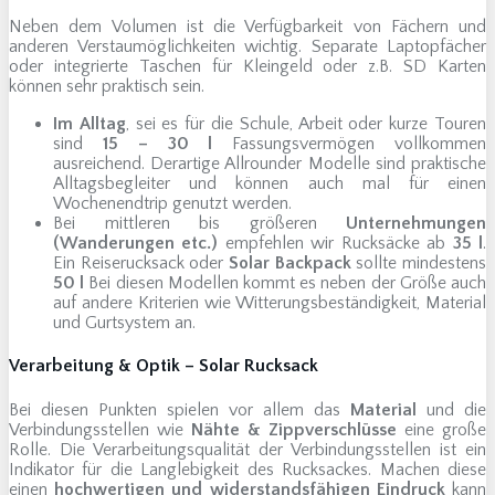
Neben dem Volumen ist die Verfügbarkeit von Fächern und
anderen Verstaumöglichkeiten wichtig. Separate Laptopfächer
oder integrierte Taschen für Kleingeld oder z.B. SD Karten
können sehr praktisch sein.
Im Alltag
, sei es für die Schule, Arbeit oder kurze Touren
sind
15 – 30 l
Fassungsvermögen vollkommen
ausreichend. Derartige Allrounder Modelle sind praktische
Alltagsbegleiter und können auch mal für einen
Wochenendtrip genutzt werden.
Bei mittleren bis größeren
Unternehmungen
(Wanderungen etc.)
empfehlen wir Rucksäcke ab
35 l
.
Ein Reiserucksack oder
Solar Backpack
sollte mindestens
50 l
Bei diesen Modellen kommt es neben der Größe auch
auf andere Kriterien wie Witterungsbeständigkeit, Material
und Gurtsystem an.
Verarbeitung & Optik – Solar Rucksack
Bei diesen Punkten spielen vor allem das
Material
und die
Verbindungsstellen wie
Nähte & Zippverschlüsse
eine große
Rolle. Die Verarbeitungsqualität der Verbindungsstellen ist ein
Indikator für die Langlebigkeit des Rucksackes. Machen diese
einen
hochwertigen und widerstandsfähigen Eindruck
kann