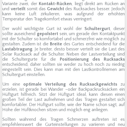
Variante zwei, der
Kontakt-Rücken
, liegt direkt am Rücken an
und
verteilt
somit das
Gewicht
des Rucksackes besser. Jedoch
kann keine Luft zirkulieren, was aufgrund der erhöhten
Temperatur den Tragekomfort etwas verringert.
Der wohl wichtigste Gurt ist wohl der
Schultergurt
, dieser
sollte auseichend
gepolstert
sein, um gerade den Kontaktpunkt
mit der Schulter so komfortabel und schmerzfrei wie möglich zu
gestalten. Zudem ist die
Breite
des Gurtes entscheidend für die
Lastabtragung
. Je breiter, desto besser verteilt sie die Last des
Solar Rucksack auf die Schulter. Neben der Lastverteilung sind
die Schultergurte für die
Positionierung des Rucksacks
entscheidend, daher sollten sie weder zu hoch noch zu niedrig
eingestellt sein. Dies kann man mit den Lastkontrollriemen am
Schultergurt einstellen.
Um eine
optimale Verteilung des Rucksackgewichts
zu
erzielen, ist gerade bei Wander –oder Backpackrucksäcken ein
Hüftgurt hilfreich. Sitzt der Hüftgurt ideal, kann diesen einen
großen Teil der Last aufnehmen und das Tragen gestaltet sich
komfortabler. Der Hüftgurt sollte, wie der Name schon sagt, auf
Höhe der Hüftknochen sitzen und möglich eng anliegen.
Sollten während des Tragen Schmerzen auftreten ist es
empfehlenswert die Gurteinstellungen zu variieren und neu