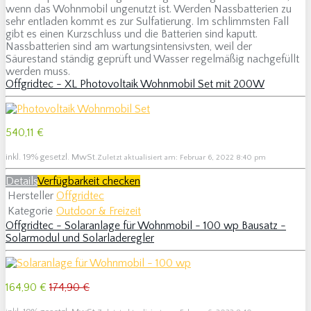
wenn das Wohnmobil ungenutzt ist. Werden Nassbatterien zu
sehr entladen kommt es zur Sulfatierung. Im schlimmsten Fall
gibt es einen Kurzschluss und die Batterien sind kaputt.
Nassbatterien sind am wartungsintensivsten, weil der
Säurestand ständig geprüft und Wasser regelmäßig nachgefüllt
werden muss.
Offgridtec - XL Photovoltaik Wohnmobil Set mit 200W
540,11 €
inkl. 19% gesetzl. MwSt.
Zuletzt aktualisiert am: Februar 6, 2022 8:40 pm
Details
Verfügbarkeit checken
Hersteller
Offgridtec
Kategorie
Outdoor & Freizeit
Offgridtec - Solaranlage für Wohnmobil - 100 wp Bausatz -
Solarmodul und Solarladeregler
164,90 €
174,90 €