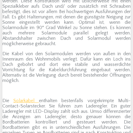
werden. Diese Konstruktion wird mit üblicherweise mit einen
Spezialkleber aufs Dach und/ oder zusätzlich mit Schrauben
befestigt, dies ist vor allem Bei hochwertigen Ausführungen der
Fall. Es gibt Halterrungen, mit denen die günstigste Neigung zur
Sonne eingestellt werden kann. Optimal ist, wenn die
Solarmodule im 90° Grad Winkel zu Sonne stehen. Es können
auch mehrere Solarmodule parallel gelegt werden.
Abstandshalter zwischen Dach und Solarmodul werden
möglicherweise gebraucht.
Die Kabel von den Solarmodulen werden von außen in den
Innenraum des Wohnmobils verlegt. Dafür kann ein Loch ins
Dach gebohrt und dort eine stabile und wasserdichte
Vorrichtung für die Kabeldurchführung eingebaut werden.
Alternativ ist die Verlegung durch bereit bestehender Öffnungen
möglich.
Die
Solarkabel
enthalten bestenfalls vorgekrimpte Multi-
Contact-Solarstecker. Sie führen zum Laderegler. Ein guter
Laderegler mit LED-Display zahlt sich aus. Umso differenzierter
die Anzeigen am Laderegler, desto genauer können die
Bordbatterien kontrolliert und gesteuert werden. Die
Bordbatterien gibt es in unterschiedlichen Ausführungen. Die
einzelnen Typen an Bordbatterien sind je nach Konstruktion und