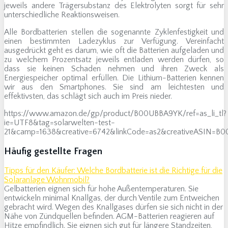
jeweils andere Trägersubstanz des Elektrolyten sorgt für sehr
unterschiedliche Reaktionsweisen.
Alle Bordbatterien stellen die sogenannte Zyklenfestigkeit und
einen bestimmten Ladezyklus zur Verfügung. Vereinfacht
ausgedrückt geht es darum, wie oft die Batterien aufgeladen und
zu welchem Prozentsatz jeweils entladen werden dürfen, so
dass sie keinen Schaden nehmen und ihren Zweck als
Energiespeicher optimal erfüllen. Die Lithium-Batterien kennen
wir aus den Smartphones. Sie sind am leichtesten und
effektivsten, das schlägt sich auch im Preis nieder.
https://www.amazon.de/gp/product/B00UBBA9YK/ref=as_li_tl?
ie=UTF8&tag=solarwelten-test-
21&camp=1638&creative=6742&linkCode=as2&creativeASIN=
Häufig gestellte Fragen
Tipps für den Käufer: Welche Bordbatterie ist die Richtige für die
Solaranlage Wohnmobil?
Gelbatterien eignen sich für hohe Außentemperaturen. Sie
entwickeln minimal Knallgas, der durch Ventile zum Entweichen
gebracht wird. Wegen des Knallgases dürfen sie sich nicht in der
Nähe von Zündquellen befinden. AGM-Batterien reagieren auf
Hitze empfindlich. Sie eignen sich gut für längere Standzeiten,