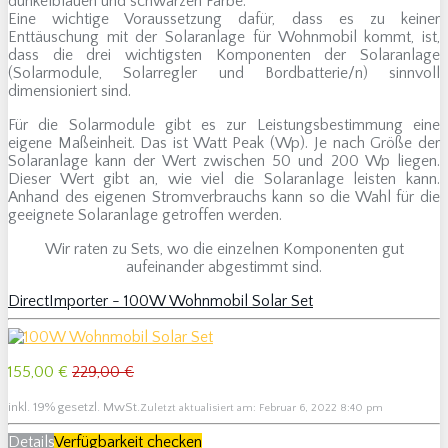
dunkelblauen und schwarzen Farbe.
Eine wichtige Voraussetzung dafür, dass es zu keiner
Enttäuschung mit der Solaranlage für Wohnmobil kommt, ist,
dass die drei wichtigsten Komponenten der Solaranlage
(Solarmodule, Solarregler und Bordbatterie/n) sinnvoll
dimensioniert sind.
Für die Solarmodule gibt es zur Leistungsbestimmung eine
eigene Maßeinheit. Das ist Watt Peak (Wp). Je nach Größe der
Solaranlage kann der Wert zwischen 50 und 200 Wp liegen.
Dieser Wert gibt an, wie viel die Solaranlage leisten kann.
Anhand des eigenen Stromverbrauchs kann so die Wahl für die
geeignete Solaranlage getroffen werden.
Wir raten zu Sets, wo die einzelnen Komponenten gut
aufeinander abgestimmt sind.
DirectImporter - 100W Wohnmobil Solar Set
155,00 €
229,00 €
inkl. 19% gesetzl. MwSt.
Zuletzt aktualisiert am: Februar 6, 2022 8:40 pm
Details
Verfügbarkeit checken