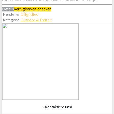
inkl. 19% gesetzl. MwSt.
Zuletzt aktualisiert am: Februar 6, 2022 8:40 pm
Details
Verfügbarkeit checken
Hersteller
Offgridtec
Kategorie
Outdoor & Freizeit
> Kontaktiere uns!