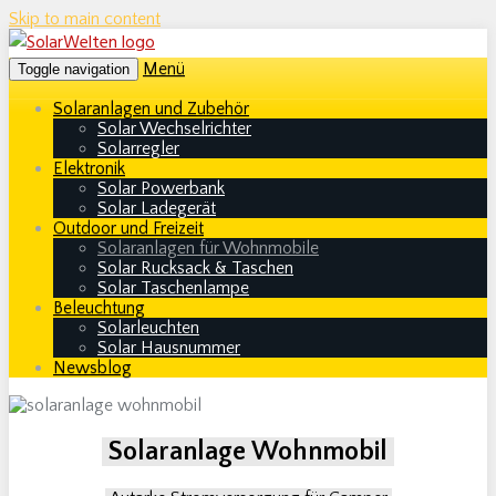
Skip to main content
Menü
Toggle navigation
Solaranlagen und Zubehör
Solar Wechselrichter
Solarregler
Elektronik
Solar Powerbank
Solar Ladegerät
Outdoor und Freizeit
Solaranlagen für Wohnmobile
Solar Rucksack & Taschen
Solar Taschenlampe
Beleuchtung
Solarleuchten
Solar Hausnummer
Newsblog
Solaranlage Wohnmobil