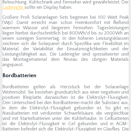
Beleuchtung, Kühlschrank und Fernseher wird gewährleistet. Der
Laderegler
sollte ein Display haben.
Größere Profi Solaranlagen Sets beginnen bei 100 Watt Peak
(Wp). Damit erreicht man schon Heimkomfort mit fließend
warmem Wasser und längerem Fernsehen. Tagesleistungen
liegen hierbei durchschnittlich bei 800Wh/d bis zu 2000Wh an
einem sonnigen Sommertag. In den höheren Leistungsklassen
zeichnen sich die Solarpanel durch Spezifika wie Flexibilität im
Material, der Variabilität der Einsatzmöglichkeiten und der
Leistungsfähigkeit aus. Die Laderegler sind spezialisierter und
das Montagematerial dem Niveau des übrigen Materials
angepasst.
Bordbatterien
Bordbatterien gelten als Herzstück bei der Solaranlage
Wohnmobil. Sie bestehen grundsätzlich aus einer negativen und
positiven Bleiplatte, dazwischen ist die Elektrolyt-Flüssigkeit.
Den Unterschied bei den Bordbatterien macht die Substanz aus,
in dem die Elektrolyt-Flüssigkeit gebunden ist. So gibt es
Nassbatterien mit verdünnter Schwefelsäure, die vergleichbar
sind mit Starterbatterien unter der Kühlerhaube. In Gelbatterien
ist die Elektrolyt-Flüssigkeit in Gel gebunden und in AGM-
Batterien befindet sich die Elektrolyt-Flüssigkeit im Glasflies. Die