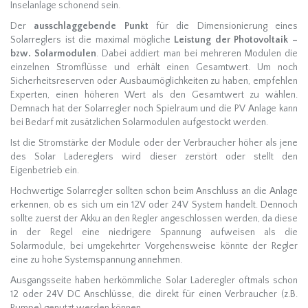
Inselanlage schonend sein.
Der
ausschlaggebende Punkt
für die Dimensionierung eines
Solarreglers ist die maximal mögliche
Leistung der Photovoltaik –
bzw. Solarmodulen
. Dabei addiert man bei mehreren Modulen die
einzelnen Stromflüsse und erhält einen Gesamtwert. Um noch
Sicherheitsreserven oder Ausbaumöglichkeiten zu haben, empfehlen
Experten, einen höheren Wert als den Gesamtwert zu wählen.
Demnach hat der Solarregler noch Spielraum und die PV Anlage kann
bei Bedarf mit zusätzlichen Solarmodulen aufgestockt werden.
Ist die Stromstärke der Module oder der Verbraucher höher als jene
des Solar Ladereglers wird dieser zerstört oder stellt den
Eigenbetrieb ein.
Hochwertige Solarregler sollten schon beim Anschluss an die Anlage
erkennen, ob es sich um ein 12V oder 24V System handelt. Dennoch
sollte zuerst der Akku an den Regler angeschlossen werden, da diese
in der Regel eine niedrigere Spannung aufweisen als die
Solarmodule, bei umgekehrter Vorgehensweise könnte der Regler
eine zu hohe Systemspannung annehmen.
Ausgangsseite haben herkömmliche Solar Laderegler oftmals schon
12 oder 24V DC Anschlüsse, die direkt für einen Verbraucher (z.B.