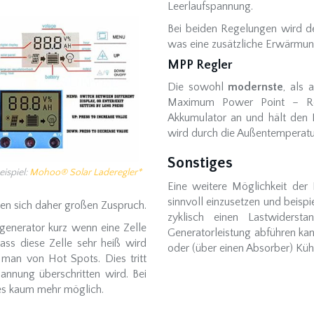
Leerlaufspannung.
Bei beiden Regelungen wird d
was eine zusätzliche Erwärmung
MPP Regler
Die sowohl
modernste
, als
Maximum Power Point – Reg
Akkumulator an und hält den 
wird durch die Außentemperatur
Sonstiges
eispiel:
Mohoo® Solar Laderegler*
Eine weitere Möglichkeit der 
sinnvoll einzusetzen und beispie
uen sich daher großen Zuspruch.
zyklisch einen Lastwiderst
generator kurz wenn eine Zelle
Generatorleistung abführen ka
dass diese Zelle sehr heiß wird
oder (über einen Absorber) Kü
t man von Hot Spots. Dies tritt
nnung überschritten wird. Bei
ies kaum mehr möglich.