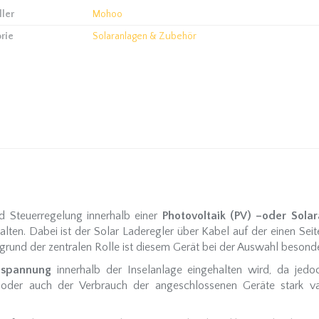
ller
Mohoo
rie
Solaranlagen & Zubehör
nd Steuerregelung innerhalb einer
Photovoltaik (PV) –oder Sola
lten. Dabei ist der Solar Laderegler über Kabel auf der einen Sei
grund der zentralen Rolle ist diesem Gerät bei der Auswahl beson
zspannung
innerhalb der Inselanlage eingehalten wird, da jed
oder auch der Verbrauch der angeschlossenen Geräte stark vari