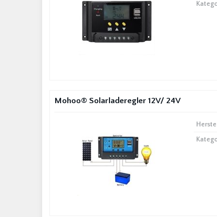
Katego
Mohoo® Solarladeregler 12V/ 24V
Herste
Katego